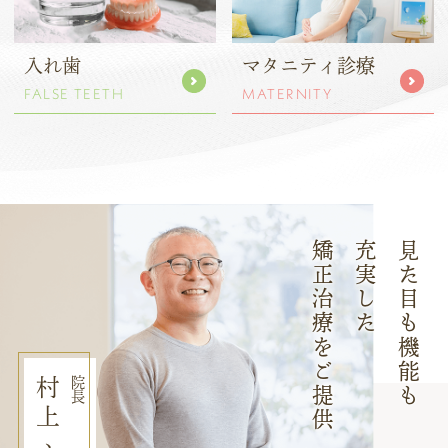
入れ歯
マタニティ診療
FALSE TEETH
MATERNITY
矯正治療をご提供
充実した
見た目も機能も
村上
院長