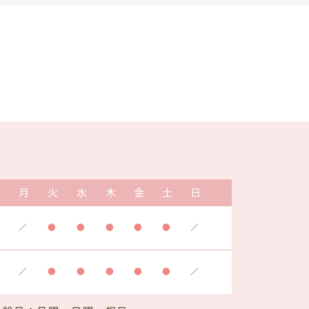
月
火
水
木
金
土
日
／
●
●
●
●
●
／
／
●
●
●
●
●
／