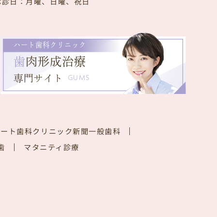
休診日
：月曜、日曜、祝日
ハート歯科クリニック
歯
肉形成治療
専門サイト
GUMS
ハート歯科クリニック新聞
一般歯科
歯
マタニティ診療