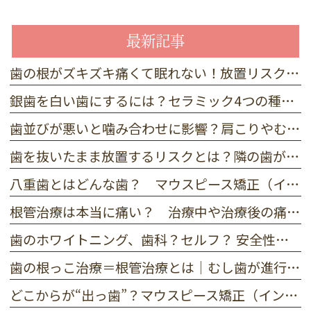
最新記事
歯の根がズキズキ痛くて眠れない！放置リスクと今すぐ試せる応急処置
銀歯を白い歯にするには？セラミック4つの種類と特徴を歯科医師が解説
歯並びが悪いと噛み合わせに影響？肩こりやむし歯を招く3つの理由
歯を抜いたまま放置するリスクとは？隣の歯が倒れる前にすべき事
八重歯とはどんな歯？ マウスピース矯正（インビザライン）で八重歯は治るの？
根管治療は本当に痛い？ 治療中や治療後の痛みの原因
歯のホワイトニング、歯科？セルフ？ 安全性と後悔しない選び方とは
歯の根っこ治療＝根管治療とは｜むし歯が進行したときの治療法
どこからが“出っ歯”？マウスピース矯正（インビザライン）でも治せるの？