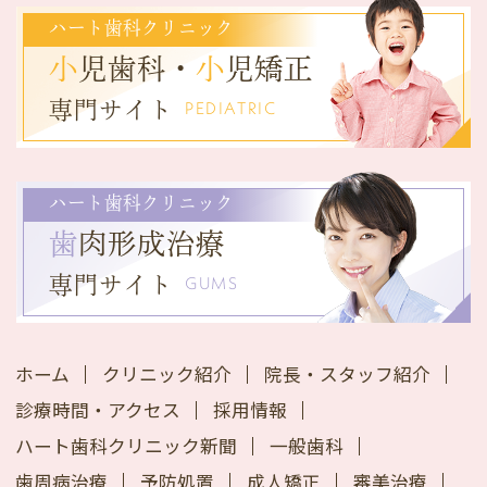
ハート歯科クリニック
小
児歯科・
小
児矯正
専門サイト
PEDIATRIC
ハート歯科クリニック
歯
肉形成治療
専門サイト
GUMS
ホーム
クリニック紹介
院長・スタッフ紹介
診療時間・アクセス
採用情報
ハート歯科クリニック新聞
一般歯科
歯周病治療
予防処置
成人矯正
審美治療