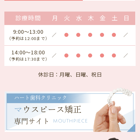
診療時間
月
火
水
木
金
土
日
9:00～13:00
／
●
●
●
●
●
／
（予約は12:00まで）
14:00～18:00
／
●
●
●
●
●
／
（予約は17:30まで）
休診日
：月曜、日曜、祝日
ハート歯科クリニック
マ
ウスピース矯正
専門サイト
MOUTHPIECE