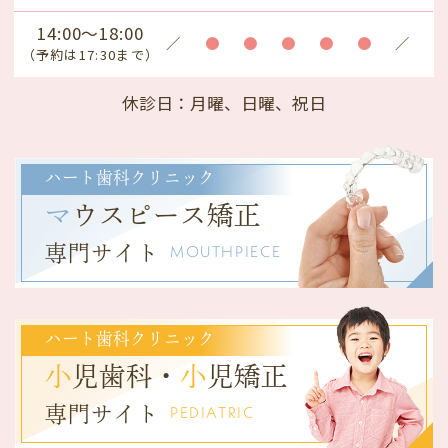
14:00～18:00
／
●
●
●
●
●
／
（予約は17:30まで）
休診日
：月曜、日曜、祝日
ハート歯科クリニック
マ
ウスピース矯正
専門サイト
MOUTHPIECE
ハート歯科クリニック
小
児歯科・
小
児矯正
専門サイト
PEDIATRIC