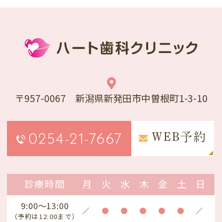
〒957-0067 新潟県新発田市中曽根町1-3-10
0254-21-7667
WEB予約
診療時間
月
火
水
木
金
土
日
9:00～13:00
／
●
●
●
●
●
／
（予約は12:00まで）