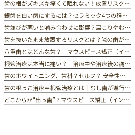
歯の根がズキズキ痛くて眠れない！放置リスクと今すぐ試せる応急処置
銀歯を白い歯にするには？セラミック4つの種類と特徴を歯科医師が解説
歯並びが悪いと噛み合わせに影響？肩こりやむし歯を招く3つの理由
歯を抜いたまま放置するリスクとは？隣の歯が倒れる前にすべき事
八重歯とはどんな歯？ マウスピース矯正（インビザライン）で八重歯は治るの？
根管治療は本当に痛い？ 治療中や治療後の痛みの原因
歯のホワイトニング、歯科？セルフ？ 安全性と後悔しない選び方とは
歯の根っこ治療＝根管治療とは｜むし歯が進行したときの治療法
どこからが“出っ歯”？マウスピース矯正（インビザライン）でも治せるの？